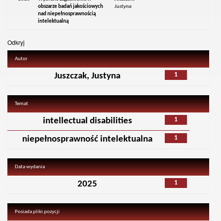
obszarze badań jakościowych
Justyna
nad niepełnosprawnością
intelektualną
Odkryj
Autor
1
Juszczak, Justyna
Temat
1
intellectual disabilities
1
niepełnosprawność intelektualna
Data wydania
1
2025
Posiada pliki pozycji