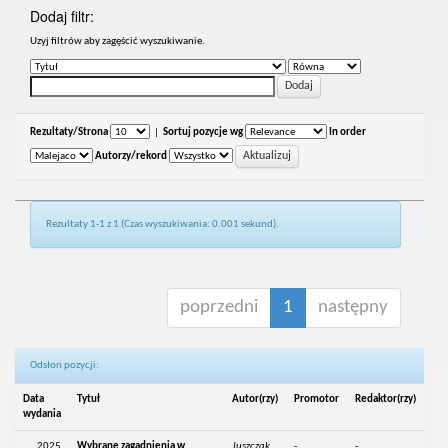
Dodaj filtr:
Uzyj filtrów aby zagęścić wyszukiwanie.
Rezultaty/Strona
|
Sortuj pozycje wg
In order
Autorzy/rekord
Rezultaty 1-1 z 1 (Czas wyszukiwania: 0.001 sekund).
poprzedni
1
następny
Odsłon pozycji:
Data
Tytuł
Autor(rzy)
Promotor
Redaktor(rzy)
wydania
2025
Wybrane zagadnienia w
Juszczak,
-
-