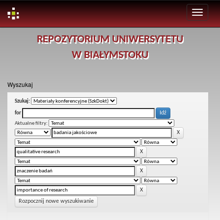
Skip
REPOZYTORIUM UNIWERSYTETU
navigation
W BIAŁYMSTOKU
Wyszukaj
Szukaj:
for
Aktualne filtry:
Rozpocznij nowe wyszukiwanie