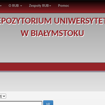
O RUB
Zespoły RUB
Pomoc
EPOZYTORIUM UNIWERSYTE
W BIAŁYMSTOKU