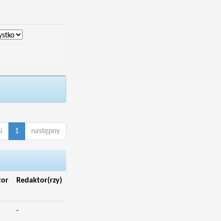
i
1
następny
tor
Redaktor(rzy)
-