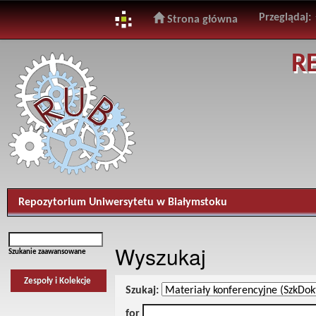
Przeglądaj:
Strona główna
Skip
R
navigation
Repozytorium Uniwersytetu w Białymstoku
Wyszukaj
Szukanie zaawansowane
Zespoły i Kolekcje
Szukaj:
for