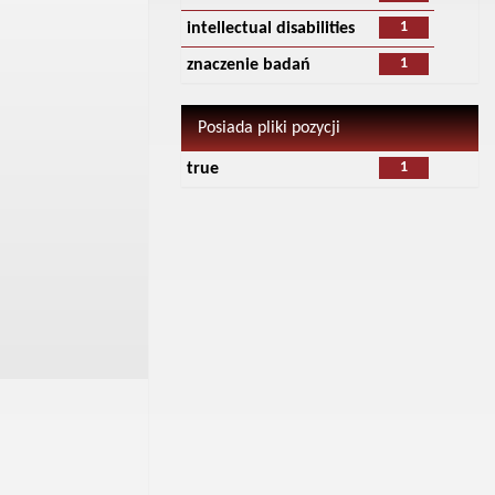
1
intellectual disabilities
1
znaczenie badań
Posiada pliki pozycji
1
true