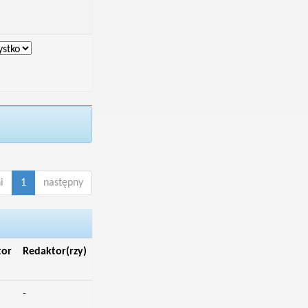
i
1
następny
tor
Redaktor(rzy)
-