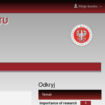
Moje konto:
TU
Odkryj
Temat
1
importance of research