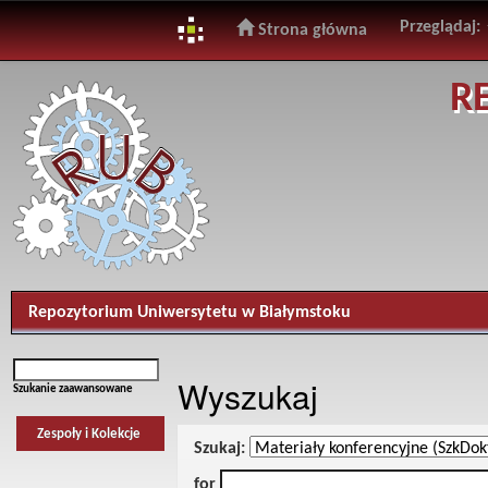
Przeglądaj:
Strona główna
Skip
R
navigation
Repozytorium Uniwersytetu w Białymstoku
Wyszukaj
Szukanie zaawansowane
Zespoły i Kolekcje
Szukaj:
for