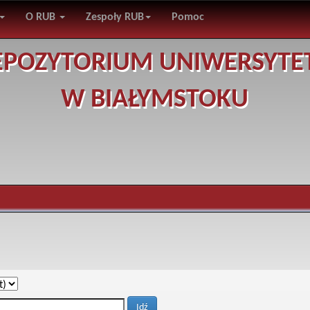
O RUB
Zespoły RUB
Pomoc
EPOZYTORIUM UNIWERSYTE
W BIAŁYMSTOKU