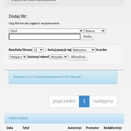
Rozpocznij nowe wyszukiwanie
Dodaj filtr:
Uzyj filtrów aby zagęścić wyszukiwanie.
Rezultaty/Strona
|
Sortuj pozycje wg
In order
Autorzy/rekord
Rezultaty 1-1 z 1 (Czas wyszukiwania: 0.001 sekund).
poprzedni
1
następny
Odsłon pozycji:
Data
Tytuł
Autor(rzy)
Promotor
Redaktor(rzy)