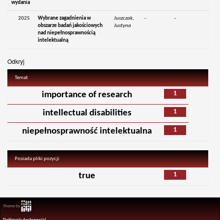
wydania
2025
Wybrane zagadnienia w
Juszczak,
-
-
obszarze badań jakościowych
Justyna
nad niepełnosprawnością
intelektualną
Odkryj
Temat
1
importance of research
1
intellectual disabilities
1
niepełnosprawność intelektualna
Posiada pliki pozycji
1
true
Theme by