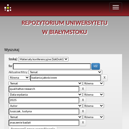
Skip
REPOZYTORIUM UNIWERSYTETU
navigation
W BIAŁYMSTOKU
Wyszukaj
Szukaj:
for
Aktualne filtry: