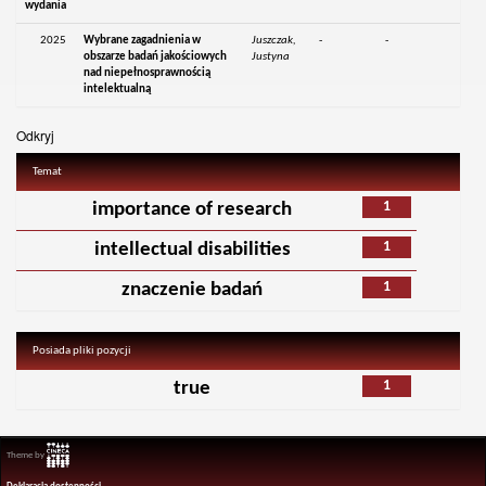
wydania
2025
Wybrane zagadnienia w
Juszczak,
-
-
obszarze badań jakościowych
Justyna
nad niepełnosprawnością
intelektualną
Odkryj
Temat
1
importance of research
1
intellectual disabilities
1
znaczenie badań
Posiada pliki pozycji
1
true
Theme by