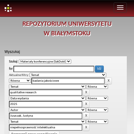
Skip
REPOZYTORIUM UNIWERSYTETU
navigation
W BIAŁYMSTOKU
Wyszukaj
Szukaj:
for
Aktualne filtry: