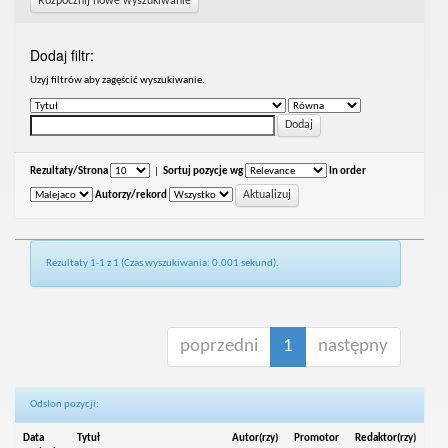
Rozpocznij nowe wyszukiwanie
Dodaj filtr:
Uzyj filtrów aby zagęścić wyszukiwanie.
Rezultaty/Strona
|
Sortuj pozycje wg
In order
Autorzy/rekord
Rezultaty 1-1 z 1 (Czas wyszukiwania: 0.001 sekund).
poprzedni
1
następny
Odsłon pozycji:
Data
Tytuł
Autor(rzy)
Promotor
Redaktor(rzy)