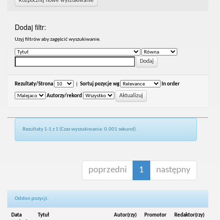
Rozpocznij nowe wyszukiwanie
Dodaj filtr:
Uzyj filtrów aby zagęścić wyszukiwanie.
Rezultaty/Strona
|
Sortuj pozycje wg
In order
Autorzy/rekord
Rezultaty 1-1 z 1 (Czas wyszukiwania: 0.001 sekund).
poprzedni
1
następny
Odsłon pozycji:
Data
Tytuł
Autor(rzy)
Promotor
Redaktor(rzy)