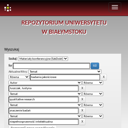
Skip
REPOZYTORIUM UNIWERSYTETU
navigation
W BIAŁYMSTOKU
Wyszukaj
Szukaj:
for
Aktualne filtry: