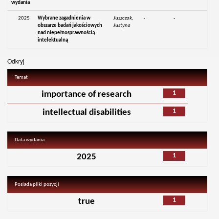
wydania
2025
Wybrane zagadnienia w
Juszczak,
-
-
obszarze badań jakościowych
Justyna
nad niepełnosprawnością
intelektualną
Odkryj
Temat
1
importance of research
1
intellectual disabilities
Data wydania
1
2025
Posiada pliki pozycji
1
true