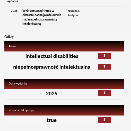
wydania
2025
Wybrane zagadnienia w
Juszczak,
-
-
obszarze badań jakościowych
Justyna
nad niepełnosprawnością
intelektualną
Odkryj
Temat
1
intellectual disabilities
1
niepełnosprawność intelektualna
Data wydania
1
2025
Posiada pliki pozycji
1
true