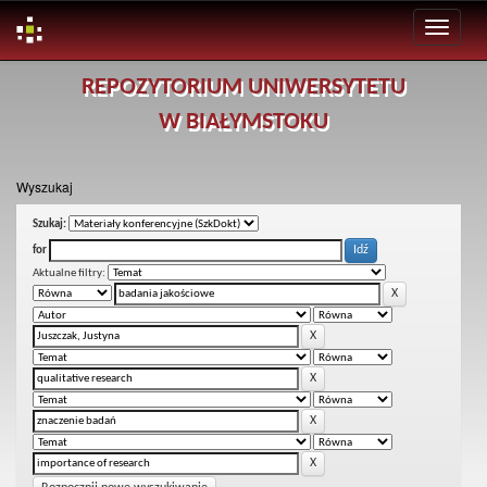
Skip
REPOZYTORIUM UNIWERSYTETU
navigation
W BIAŁYMSTOKU
Wyszukaj
Szukaj:
for
Aktualne filtry: