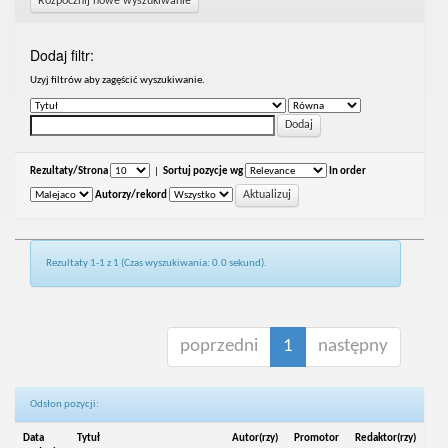
Rozpocznij nowe wyszukiwanie
Dodaj filtr:
Uzyj filtrów aby zagęścić wyszukiwanie.
Rezultaty/Strona
|
Sortuj pozycje wg
In order
Autorzy/rekord
Rezultaty 1-1 z 1 (Czas wyszukiwania: 0.0 sekund).
poprzedni
1
następny
Odsłon pozycji:
Data
Tytuł
Autor(rzy)
Promotor
Redaktor(rzy)