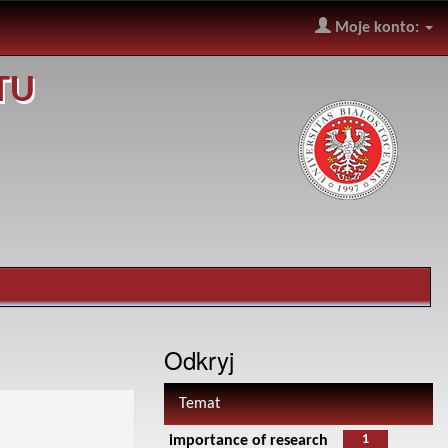
Moje konto:
TU
Odkryj
Temat
1
importance of research