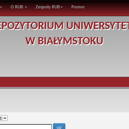
O RUB
Zespoły RUB
Pomoc
EPOZYTORIUM UNIWERSYTE
W BIAŁYMSTOKU