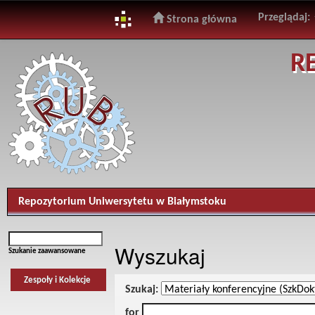
Przeglądaj:
Strona główna
Skip
R
navigation
Repozytorium Uniwersytetu w Białymstoku
Wyszukaj
Szukanie zaawansowane
Zespoły i Kolekcje
Szukaj:
for