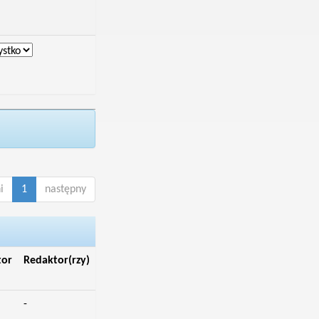
i
1
następny
tor
Redaktor(rzy)
-