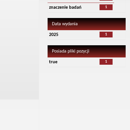
1
znaczenie badań
Data wydania
1
2025
Posiada pliki pozycji
1
true