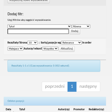
Rozpocznij nowe wyszukiwanie
Dodaj filtr:
Uzyj filtrów aby zagęścić wyszukiwanie.
Rezultaty/Strona
|
Sortuj pozycje wg
In order
Autorzy/rekord
Rezultaty 1-1 z 1 (Czas wyszukiwania: 0.002 sekund).
poprzedni
1
następny
Odsłon pozycji:
Data
Tytuł
Autor(rzy)
Promotor
Redaktor(rzy)