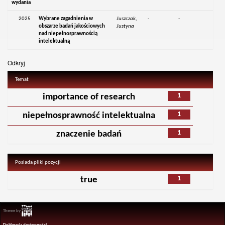
wydania
2025
Wybrane zagadnienia w
Juszczak,
-
-
obszarze badań jakościowych
Justyna
nad niepełnosprawnością
intelektualną
Odkryj
Temat
1
importance of research
1
niepełnosprawność intelektualna
1
znaczenie badań
Posiada pliki pozycji
1
true
Theme by