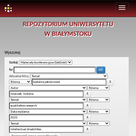
Skip
REPOZYTORIUM UNIWERSYTETU
navigation
W BIAŁYMSTOKU
Wyszukaj
Szukaj:
for
Aktualne filtry: