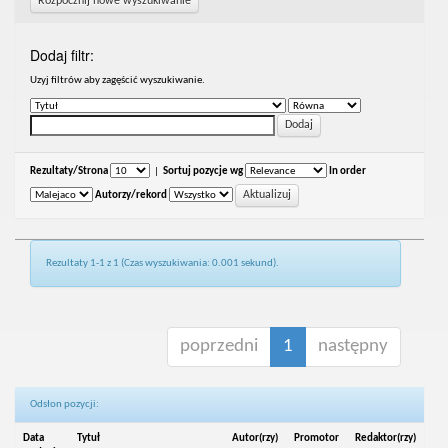
Rozpocznij nowe wyszukiwanie
Dodaj filtr:
Uzyj filtrów aby zagęścić wyszukiwanie.
Rezultaty/Strona
|
Sortuj pozycje wg
In order
Autorzy/rekord
Rezultaty 1-1 z 1 (Czas wyszukiwania: 0.001 sekund).
poprzedni
1
następny
Odsłon pozycji:
Data
Tytuł
Autor(rzy)
Promotor
Redaktor(rzy)