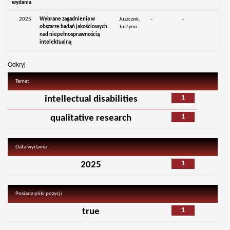
wydania
2025
Wybrane zagadnienia w
Juszczak,
-
-
obszarze badań jakościowych
Justyna
nad niepełnosprawnością
intelektualną
Odkryj
Temat
1
intellectual disabilities
1
qualitative research
Data wydania
1
2025
Posiada pliki pozycji
1
true