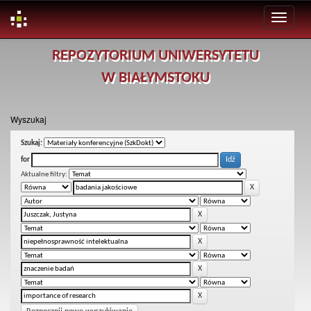
Skip
REPOZYTORIUM UNIWERSYTETU
navigation
W BIAŁYMSTOKU
Wyszukaj
Szukaj:
for
Aktualne filtry: