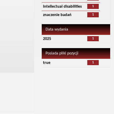
1
intellectual disabilities
1
znaczenie badań
Data wydania
1
2025
Posiada pliki pozycji
1
true