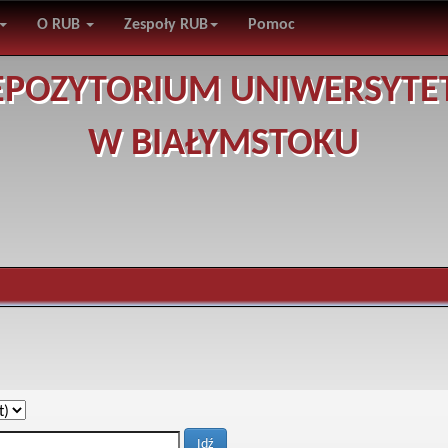
O RUB
Zespoły RUB
Pomoc
EPOZYTORIUM UNIWERSYTE
W BIAŁYMSTOKU