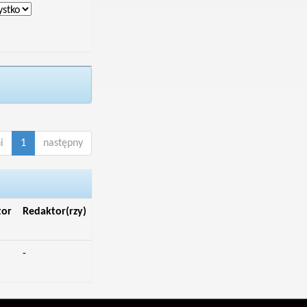
i
1
następny
tor
Redaktor(rzy)
-