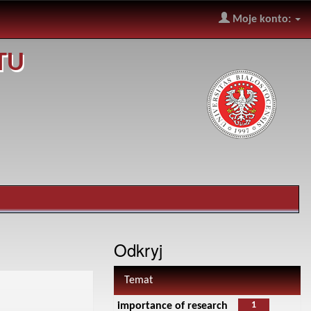
Moje konto:
TU
Odkryj
Temat
1
importance of research