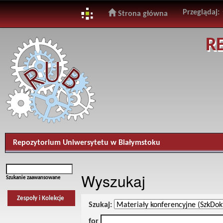
Przeglądaj:
Strona główna
Skip
R
navigation
Repozytorium Uniwersytetu w Białymstoku
Wyszukaj
Szukanie zaawansowane
Zespoły i Kolekcje
Szukaj:
for