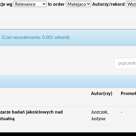
cje wg
In order
Autorzy/rekord
1 (Czas wyszukiwania: 0.001 sekund).
poprzedn
Autor(rzy)
Promo
zarze badań jakościowych nad
Juszczak,
-
ktualną
Justyna