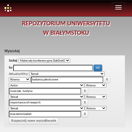
Skip
REPOZYTORIUM UNIWERSYTETU
navigation
W BIAŁYMSTOKU
Wyszukaj
Szukaj:
for
Aktualne filtry:
Rozpocznij nowe wyszukiwanie