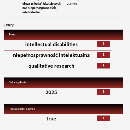
obszarze badań jakościowych
Justyna
nad niepełnosprawnością
intelektualną
Odkryj
Temat
1
intellectual disabilities
1
niepełnosprawność intelektualna
1
qualitative research
Data wydania
1
2025
Posiada pliki pozycji
1
true