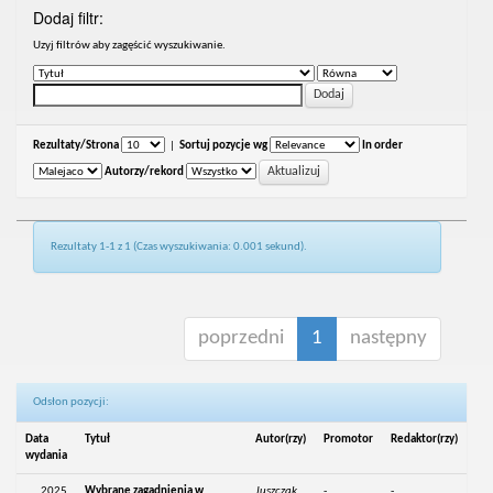
Dodaj filtr:
Uzyj filtrów aby zagęścić wyszukiwanie.
Rezultaty/Strona
|
Sortuj pozycje wg
In order
Autorzy/rekord
Rezultaty 1-1 z 1 (Czas wyszukiwania: 0.001 sekund).
poprzedni
1
następny
Odsłon pozycji:
Data
Tytuł
Autor(rzy)
Promotor
Redaktor(rzy)
wydania
2025
Wybrane zagadnienia w
Juszczak,
-
-