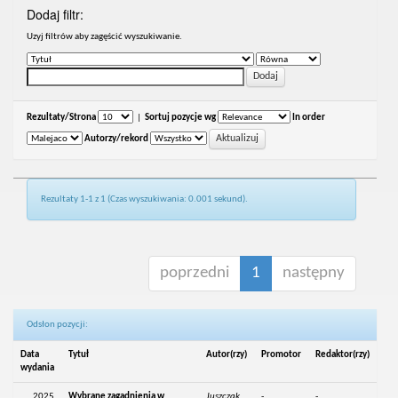
Dodaj filtr:
Uzyj filtrów aby zagęścić wyszukiwanie.
Rezultaty/Strona
|
Sortuj pozycje wg
In order
Autorzy/rekord
Rezultaty 1-1 z 1 (Czas wyszukiwania: 0.001 sekund).
poprzedni
1
następny
Odsłon pozycji:
Data
Tytuł
Autor(rzy)
Promotor
Redaktor(rzy)
wydania
2025
Wybrane zagadnienia w
Juszczak,
-
-