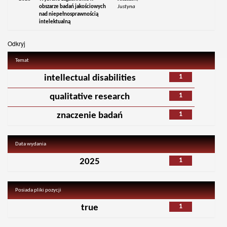
obszarze badań jakościowych
Justyna
nad niepełnosprawnością
intelektualną
Odkryj
Temat
1
intellectual disabilities
1
qualitative research
1
znaczenie badań
Data wydania
1
2025
Posiada pliki pozycji
1
true