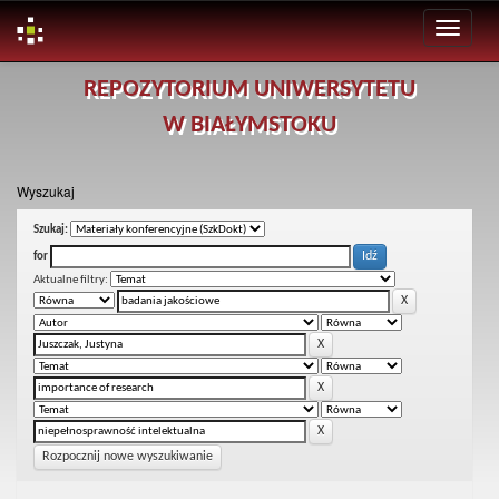
Skip
REPOZYTORIUM UNIWERSYTETU
navigation
W BIAŁYMSTOKU
Wyszukaj
Szukaj:
for
Aktualne filtry:
Rozpocznij nowe wyszukiwanie