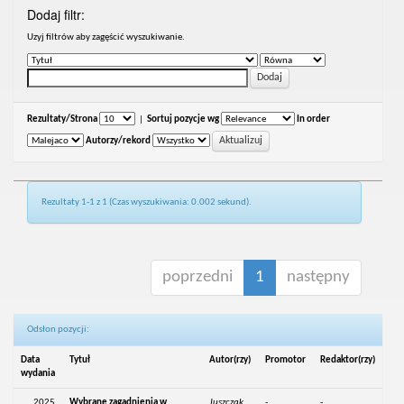
Dodaj filtr:
Uzyj filtrów aby zagęścić wyszukiwanie.
Rezultaty/Strona
|
Sortuj pozycje wg
In order
Autorzy/rekord
Rezultaty 1-1 z 1 (Czas wyszukiwania: 0.002 sekund).
poprzedni
1
następny
Odsłon pozycji:
Data
Tytuł
Autor(rzy)
Promotor
Redaktor(rzy)
wydania
2025
Wybrane zagadnienia w
Juszczak,
-
-