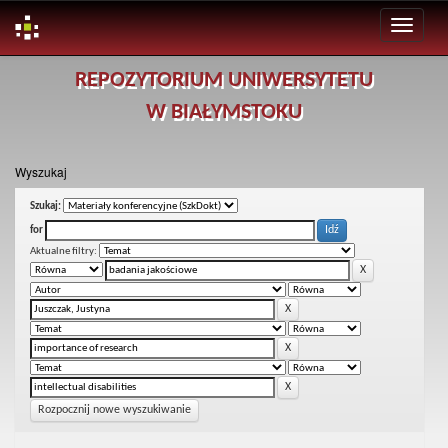
Skip
REPOZYTORIUM UNIWERSYTETU
navigation
W BIAŁYMSTOKU
Wyszukaj
Szukaj:
for
Aktualne filtry:
Rozpocznij nowe wyszukiwanie