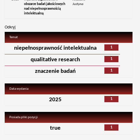
obszarze badań jakościowych
Justyna
nad niepełnosprawnością
intelektualną
Odkryj
Temat
1
niepełnosprawność intelektualna
1
qualitative research
1
znaczenie badań
Data wydania
1
2025
Posiada pliki pozycji
1
true