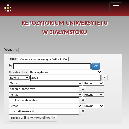
Skip
REPOZYTORIUM UNIWERSYTETU
navigation
W BIAŁYMSTOKU
Wyszukaj
Szukaj:
for
Aktualne filtry:
Rozpocznij nowe wyszukiwanie