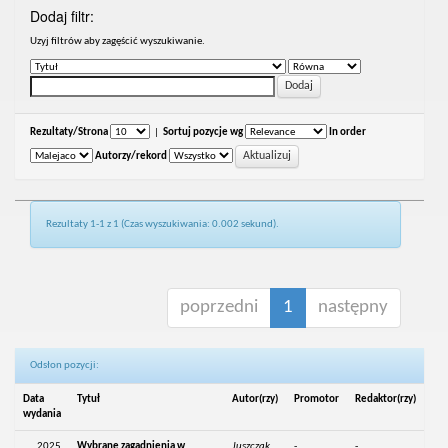
Dodaj filtr:
Uzyj filtrów aby zagęścić wyszukiwanie.
Rezultaty/Strona
|
Sortuj pozycje wg
In order
Autorzy/rekord
Rezultaty 1-1 z 1 (Czas wyszukiwania: 0.002 sekund).
poprzedni
1
następny
Odsłon pozycji:
Data
Tytuł
Autor(rzy)
Promotor
Redaktor(rzy)
wydania
2025
Wybrane zagadnienia w
Juszczak,
-
-