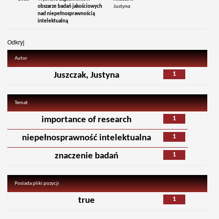
obszarze badań jakościowych
Justyna
nad niepełnosprawnością
intelektualną
Odkryj
Autor
1
Juszczak, Justyna
Temat
1
importance of research
1
niepełnosprawność intelektualna
1
znaczenie badań
Posiada pliki pozycji
1
true