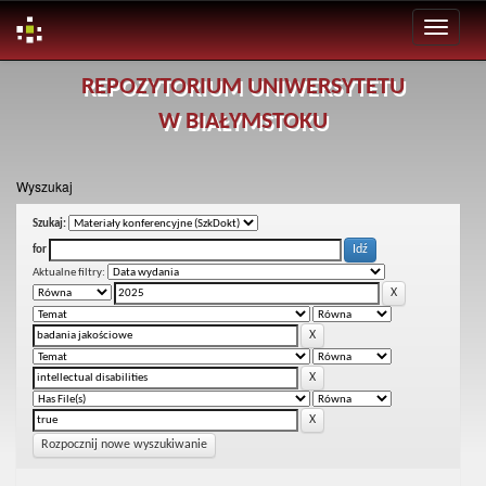
Skip
REPOZYTORIUM UNIWERSYTETU
navigation
W BIAŁYMSTOKU
Wyszukaj
Szukaj:
for
Aktualne filtry:
Rozpocznij nowe wyszukiwanie