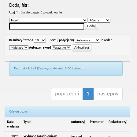
Dodaj filtr:
Uzyj filtrów aby zagęścić wyszukiwanie.
Rezultaty/Strona
|
Sortuj pozycje wg
In order
Autorzy/rekord
Rezultaty 1-1 z 1 (Czas wyszukiwania: 0.001 sekund).
poprzedni
1
następny
Odsłon pozycji:
Data
Tytuł
Autor(rzy)
Promotor
Redaktor(rzy)
wydania
2025
Wybrane zagadnienia w
Juszczak,
-
-