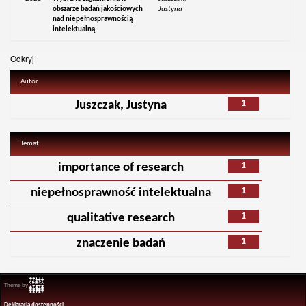
obszarze badań jakościowych
Justyna
nad niepełnosprawnością
intelektualną
Odkryj
Autor
1
Juszczak, Justyna
Temat
1
importance of research
1
niepełnosprawność intelektualna
1
qualitative research
1
znaczenie badań
Theme by
Deklaracja dostępności