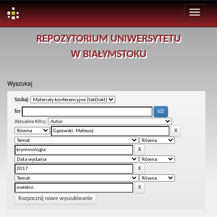
Skip
REPOZYTORIUM UNIWERSYTETU
navigation
W BIAŁYMSTOKU
Wyszukaj
Szukaj:
for
Aktualne filtry:
Rozpocznij nowe wyszukiwanie