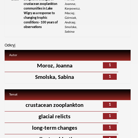
crustacean zooplankton
Joanna;
communities in Lake
Karpowicz,
Wigry as a response to
Maciej;
changing trophic
Górniak,
conditions - 100 years of
Andrzej;
observations
Smolska,
Sabina
Odkryj
Autor
1
Moroz, Joanna
1
Smolska, Sabina
Temat
1
crustacean zooplankton
1
glacial relicts
1
long-term changes