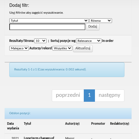
Dodaj filtr:
Uzyj filtrów aby zagęścić wyszukiwanie.
Rezultaty/Strona
|
Sortuj pozycje wg
In order
Autorzy/rekord
Rezultaty 1-1 z 1 (Czas wyszukiwania: 0.002 sekund).
poprzedni
1
następny
Odsłon pozycji:
Data
Tytuł
Autor(rzy)
Promotor
Redaktor(rzy)
wydania
2021
Long term changes of
Moroz,
-
-