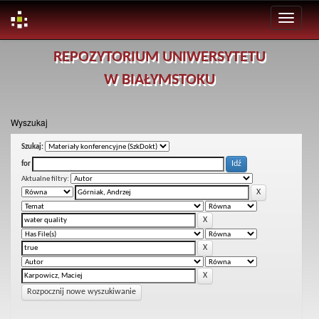
Skip
REPOZYTORIUM UNIWERSYTETU
navigation
W BIAŁYMSTOKU
Wyszukaj
Szukaj:
for
Aktualne filtry:
Rozpocznij nowe wyszukiwanie