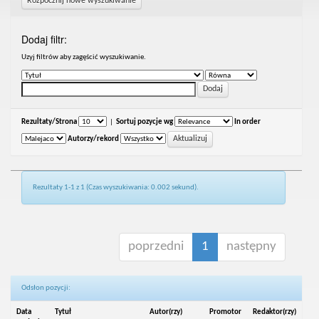
Rozpocznij nowe wyszukiwanie
Dodaj filtr:
Uzyj filtrów aby zagęścić wyszukiwanie.
Rezultaty/Strona
|
Sortuj pozycje wg
In order
Autorzy/rekord
Rezultaty 1-1 z 1 (Czas wyszukiwania: 0.002 sekund).
poprzedni
1
następny
Odsłon pozycji:
Data
Tytuł
Autor(rzy)
Promotor
Redaktor(rzy)