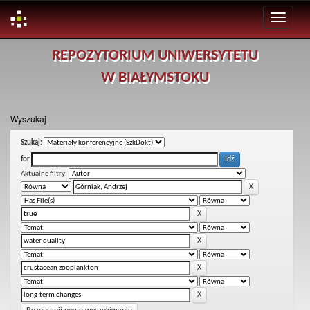
Skip
REPOZYTORIUM UNIWERSYTETU
navigation
W BIAŁYMSTOKU
Wyszukaj
Szukaj:
for
Aktualne filtry: