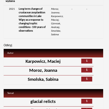
wydania
2021
Long term changes of
Moroz,
-
-
crustacean zooplankton
Joanna;
communities in Lake
Karpowicz,
Wigry as a response to
Maciej;
changing trophic
Górniak,
conditions - 100 years of
Andrzej;
observations
Smolska,
Sabina
Odkryj
Autor
1
Karpowicz, Maciej
1
Moroz, Joanna
1
Smolska, Sabina
Temat
1
glacial relicts