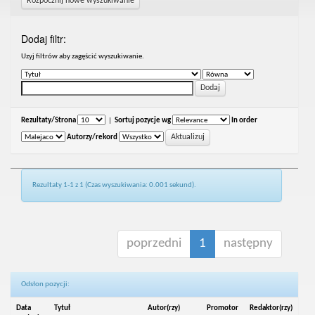
Rozpocznij nowe wyszukiwanie
Dodaj filtr:
Uzyj filtrów aby zagęścić wyszukiwanie.
Rezultaty/Strona
|
Sortuj pozycje wg
In order
Autorzy/rekord
Rezultaty 1-1 z 1 (Czas wyszukiwania: 0.001 sekund).
poprzedni
1
następny
Odsłon pozycji:
Data
Tytuł
Autor(rzy)
Promotor
Redaktor(rzy)