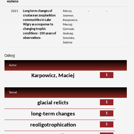
wydania
2021
Long term changes of
Moroz,
-
-
crustacean zooplankton
Joanna;
communities in Lake
Karpowicz,
Wigry as a response to
Maciej;
changing trophic
Górniak,
conditions - 100 years of
Andrzej;
observations
Smolska,
Sabina
Odkryj
Autor
1
Karpowicz, Maciej
Temat
1
glacial relicts
1
long-term changes
1
reoligotrophication