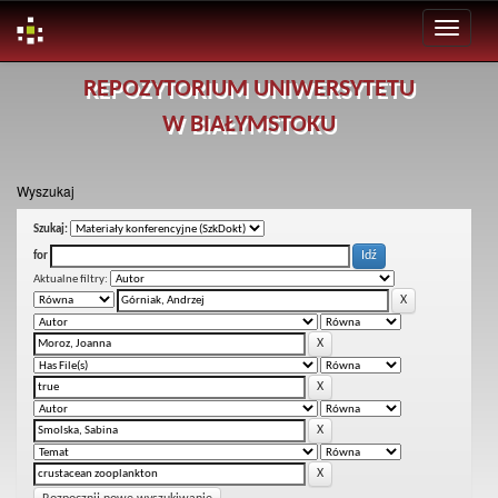
Skip
REPOZYTORIUM UNIWERSYTETU
navigation
W BIAŁYMSTOKU
Wyszukaj
Szukaj:
for
Aktualne filtry: