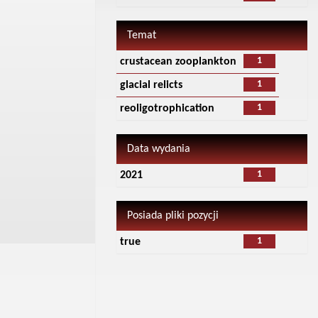
Temat
1
crustacean zooplankton
1
glacial relicts
1
reoligotrophication
Data wydania
1
2021
Posiada pliki pozycji
1
true