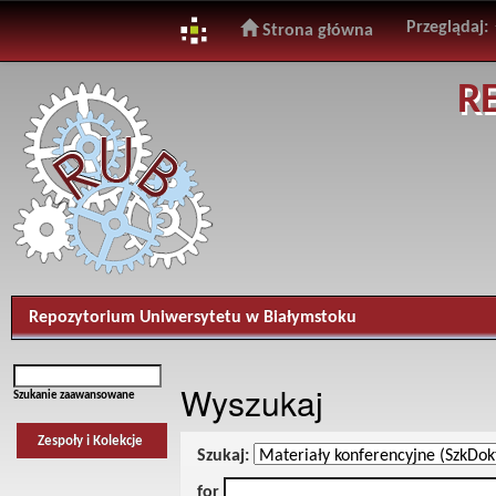
Przeglądaj:
Strona główna
Skip
R
navigation
Repozytorium Uniwersytetu w Białymstoku
Wyszukaj
Szukanie zaawansowane
Zespoły i Kolekcje
Szukaj:
for