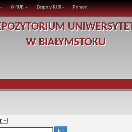
O RUB
Zespoły RUB
Pomoc
EPOZYTORIUM UNIWERSYTE
W BIAŁYMSTOKU