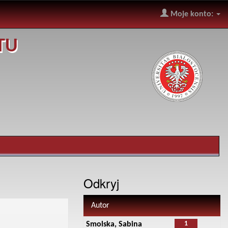
Moje konto:
TU
Odkryj
Autor
1
Smolska, Sabina