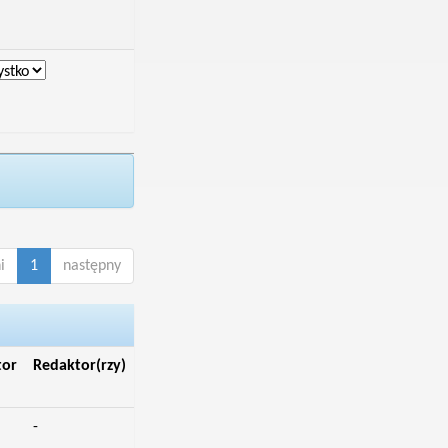
i
1
następny
tor
Redaktor(rzy)
-