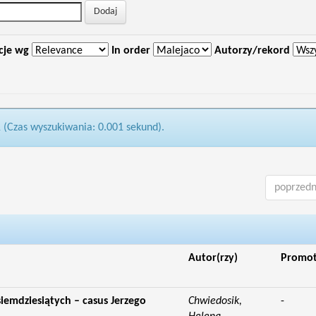
cje wg
In order
Autorzy/rekord
1 (Czas wyszukiwania: 0.001 sekund).
poprzedn
Autor(rzy)
Promo
osiemdziesiątych – casus Jerzego
Chwiedosik,
-