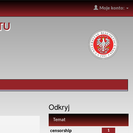
Moje konto:
TU
Odkryj
Temat
1
censorship