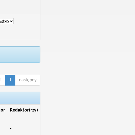
i
1
następny
tor
Redaktor(rzy)
-