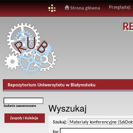
Przeglądaj:
Strona główna
Skip
R
navigation
Repozytorium Uniwersytetu w Białymstoku
Wyszukaj
Szukanie zaawansowane
Zespoły i Kolekcje
Szukaj:
for