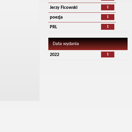
1
Jerzy Ficowski
1
poezja
1
PRL
Data wydania
1
2022