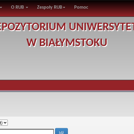
O RUB
Zespoły RUB
Pomoc
EPOZYTORIUM UNIWERSYTE
W BIAŁYMSTOKU