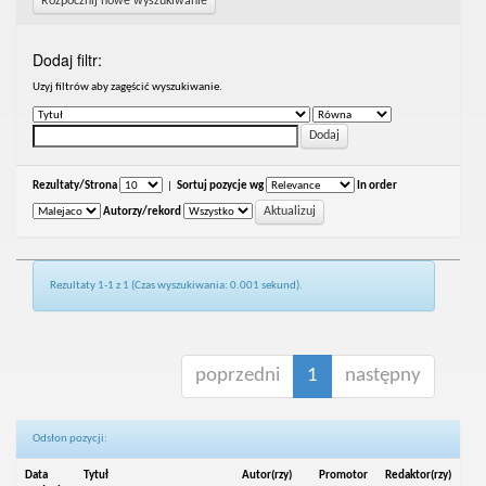
Rozpocznij nowe wyszukiwanie
Dodaj filtr:
Uzyj filtrów aby zagęścić wyszukiwanie.
Rezultaty/Strona
|
Sortuj pozycje wg
In order
Autorzy/rekord
Rezultaty 1-1 z 1 (Czas wyszukiwania: 0.001 sekund).
poprzedni
1
następny
Odsłon pozycji:
Data
Tytuł
Autor(rzy)
Promotor
Redaktor(rzy)