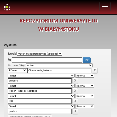
Skip
REPOZYTORIUM UNIWERSYTETU
navigation
W BIAŁYMSTOKU
Wyszukaj
Szukaj:
for
Aktualne filtry: