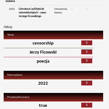
wydania
2022
Literatura i polityka lat
Chwiedosik,
-
-
osiemdziesiątych – casus
Helena
Jerzego Ficowskiego
Odkryj
Temat
1
censorship
1
Jerzy Ficowski
1
poezja
Data wydania
1
2022
Posiada pliki pozycji
1
true