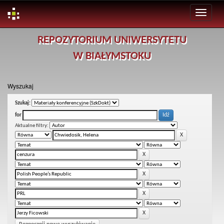
Skip
REPOZYTORIUM UNIWERSYTETU
navigation
W BIAŁYMSTOKU
Wyszukaj
Szukaj:
for
Aktualne filtry: