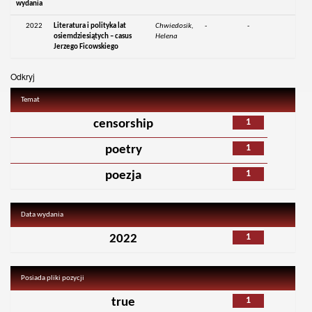
wydania
2022
Literatura i polityka lat
Chwiedosik,
-
-
osiemdziesiątych – casus
Helena
Jerzego Ficowskiego
Odkryj
Temat
1
censorship
1
poetry
1
poezja
Data wydania
1
2022
Posiada pliki pozycji
1
true