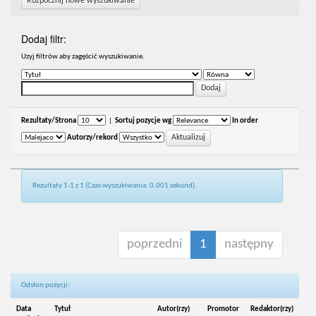
Rozpocznij nowe wyszukiwanie
Dodaj filtr:
Uzyj filtrów aby zagęścić wyszukiwanie.
Rezultaty/Strona
|
Sortuj pozycje wg
In order
Autorzy/rekord
Rezultaty 1-1 z 1 (Czas wyszukiwania: 0.001 sekund).
poprzedni
1
następny
Odsłon pozycji:
Data
Tytuł
Autor(rzy)
Promotor
Redaktor(rzy)