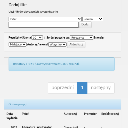
Dodaj filtr:
Uzyj filtrów aby zagęścić wyszukiwanie.
Rezultaty/Strona
|
Sortuj pozycje wg
In order
Autorzy/rekord
Rezultaty 1-1 z 1 (Czas wyszukiwania: 0.002 sekund).
poprzedni
1
następny
Odsłon pozycji:
Data
Tytuł
Autor(rzy)
Promotor
Redaktor(rzy)
wydania
2022
Literatura i polityka lat
Chwiedosik,
-
-