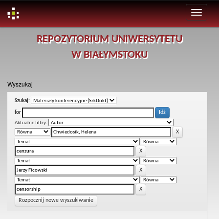
Skip
REPOZYTORIUM UNIWERSYTETU
navigation
W BIAŁYMSTOKU
Wyszukaj
Szukaj:
for
Aktualne filtry:
Rozpocznij nowe wyszukiwanie