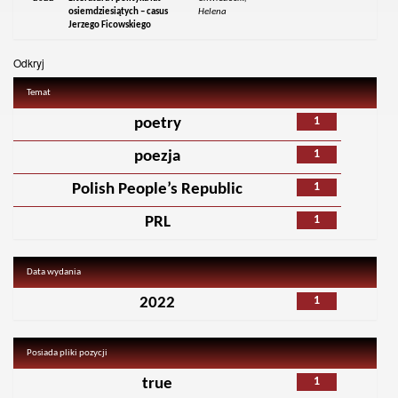
osiemdziesiątych – casus
Helena
Jerzego Ficowskiego
Odkryj
Temat
1
poetry
1
poezja
1
Polish People’s Republic
1
PRL
Data wydania
1
2022
Posiada pliki pozycji
1
true