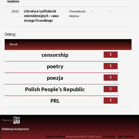
wydania
2022
Literatura i polityka lat
Chwiedosik,
-
-
osiemdziesiątych – casus
Helena
Jerzego Ficowskiego
Odkryj
Temat
1
censorship
1
poetry
1
poezja
1
Polish People’s Republic
1
PRL
Theme by
Deklaracja dostępności
DSpace Software
Prawa Autorskie © 2002-2017
Duraspace
-
Zgłoś problem