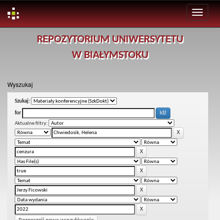
Skip
REPOZYTORIUM UNIWERSYTETU
navigation
W BIAŁYMSTOKU
Wyszukaj
Szukaj:
for
Aktualne filtry: