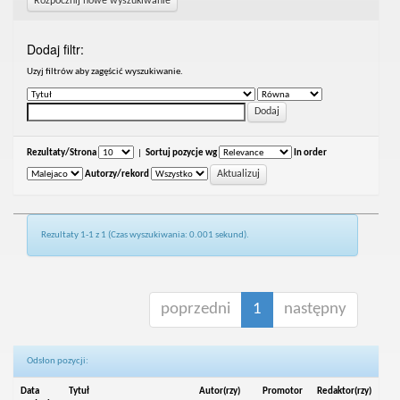
Rozpocznij nowe wyszukiwanie
Dodaj filtr:
Uzyj filtrów aby zagęścić wyszukiwanie.
Rezultaty/Strona
|
Sortuj pozycje wg
In order
Autorzy/rekord
Rezultaty 1-1 z 1 (Czas wyszukiwania: 0.001 sekund).
poprzedni
1
następny
Odsłon pozycji:
Data
Tytuł
Autor(rzy)
Promotor
Redaktor(rzy)