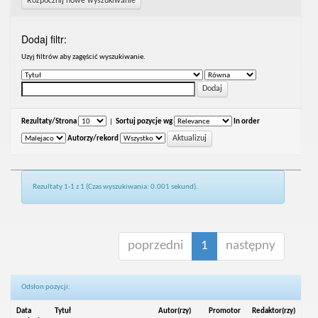
Rozpocznij nowe wyszukiwanie
Dodaj filtr:
Uzyj filtrów aby zagęścić wyszukiwanie.
Rezultaty/Strona
|
Sortuj pozycje wg
In order
Autorzy/rekord
Rezultaty 1-1 z 1 (Czas wyszukiwania: 0.001 sekund).
poprzedni
1
następny
Odsłon pozycji:
Data
Tytuł
Autor(rzy)
Promotor
Redaktor(rzy)