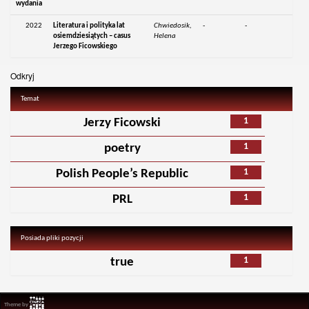
wydania
2022
Literatura i polityka lat
Chwiedosik,
-
-
osiemdziesiątych – casus
Helena
Jerzego Ficowskiego
Odkryj
Temat
1
Jerzy Ficowski
1
poetry
1
Polish People’s Republic
1
PRL
Posiada pliki pozycji
1
true
Theme by