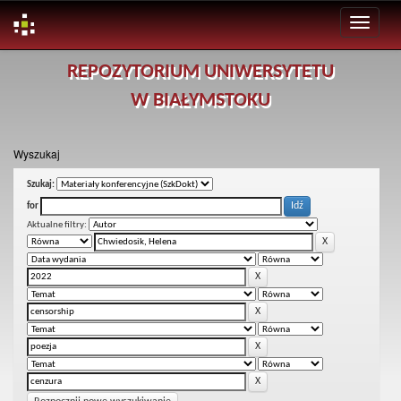
Skip
REPOZYTORIUM UNIWERSYTETU
navigation
W BIAŁYMSTOKU
Wyszukaj
Szukaj:
for
Aktualne filtry: