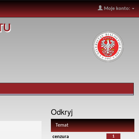
Moje konto:
TU
Odkryj
Temat
1
cenzura