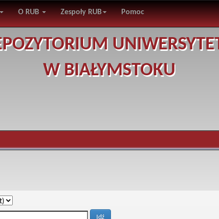
O RUB
Zespoły RUB
Pomoc
EPOZYTORIUM UNIWERSYTE
W BIAŁYMSTOKU