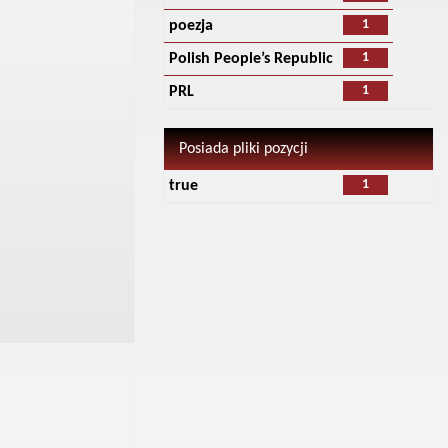
1
poezja
1
Polish People’s Republic
1
PRL
Posiada pliki pozycji
1
true