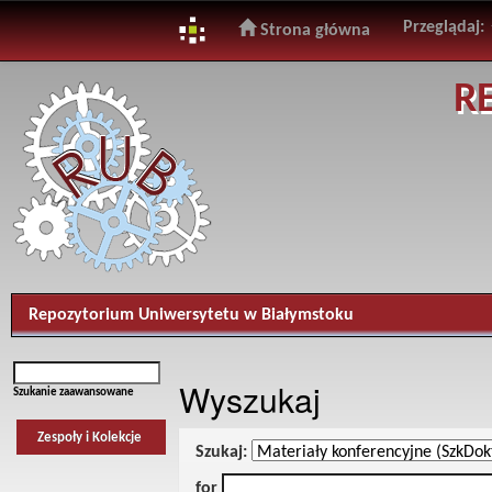
Przeglądaj:
Strona główna
Skip
R
navigation
Repozytorium Uniwersytetu w Białymstoku
Wyszukaj
Szukanie zaawansowane
Zespoły i Kolekcje
Szukaj:
for