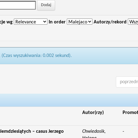
cje wg
In order
Autorzy/rekord
1 (Czas wyszukiwania: 0.002 sekund).
poprzedn
Autor(rzy)
Promo
osiemdziesiątych – casus Jerzego
Chwiedosik,
-