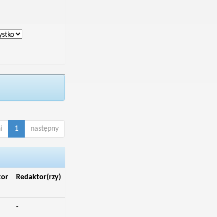
i
1
następny
tor
Redaktor(rzy)
-