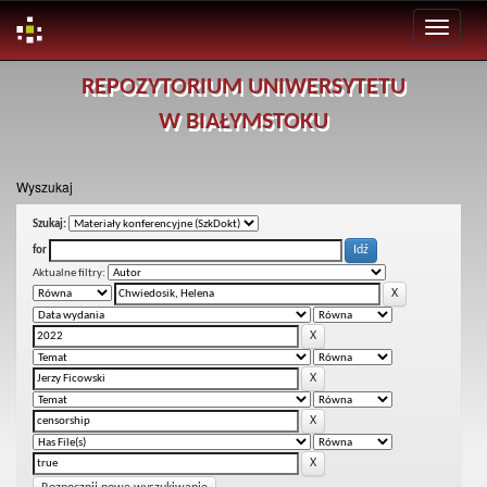
Skip
REPOZYTORIUM UNIWERSYTETU
navigation
W BIAŁYMSTOKU
Wyszukaj
Szukaj:
for
Aktualne filtry: