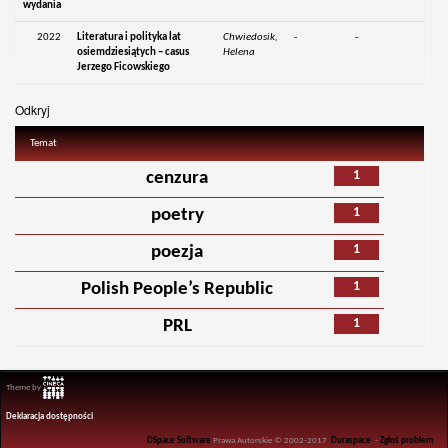
wydania
2022
Literatura i polityka lat
Chwiedosik,
-
-
osiemdziesiątych – casus
Helena
Jerzego Ficowskiego
Odkryj
Temat
1
cenzura
1
poetry
1
poezja
1
Polish People’s Republic
1
PRL
Theme by
Deklaracja dostępności
DSpace Software
Prawa Autorskie © 2002-2017
Duraspace
-
Zgłoś problem