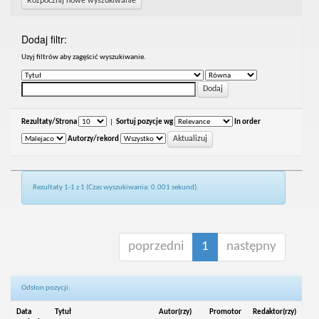
Rozpocznij nowe wyszukiwanie
Dodaj filtr:
Uzyj filtrów aby zagęścić wyszukiwanie.
Rezultaty/Strona
|
Sortuj pozycje wg
In order
Autorzy/rekord
Rezultaty 1-1 z 1 (Czas wyszukiwania: 0.001 sekund).
poprzedni
1
następny
Odsłon pozycji:
Data
Tytuł
Autor(rzy)
Promotor
Redaktor(rzy)