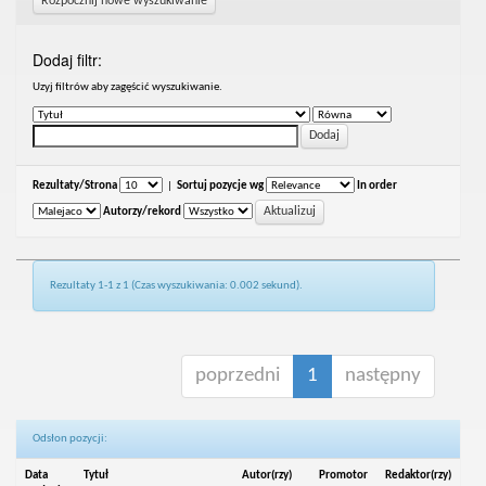
Rozpocznij nowe wyszukiwanie
Dodaj filtr:
Uzyj filtrów aby zagęścić wyszukiwanie.
Rezultaty/Strona
|
Sortuj pozycje wg
In order
Autorzy/rekord
Rezultaty 1-1 z 1 (Czas wyszukiwania: 0.002 sekund).
poprzedni
1
następny
Odsłon pozycji:
Data
Tytuł
Autor(rzy)
Promotor
Redaktor(rzy)