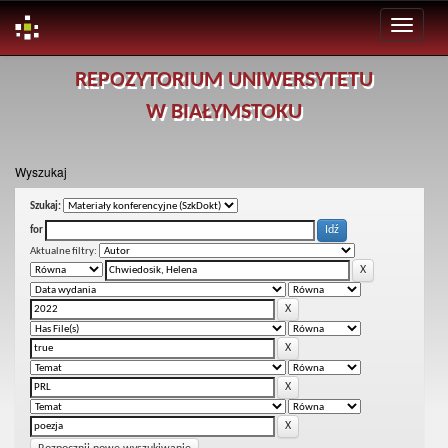
Skip
REPOZYTORIUM UNIWERSYTETU
navigation
W BIAŁYMSTOKU
Wyszukaj
Szukaj:
for
Aktualne filtry: