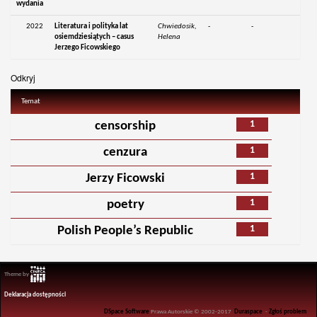
wydania
2022
Literatura i polityka lat
Chwiedosik,
-
-
osiemdziesiątych – casus
Helena
Jerzego Ficowskiego
Odkryj
Temat
1
censorship
1
cenzura
1
Jerzy Ficowski
1
poetry
1
Polish People’s Republic
Theme by
Deklaracja dostępności
DSpace Software
Prawa Autorskie © 2002-2017
Duraspace
-
Zgłoś problem