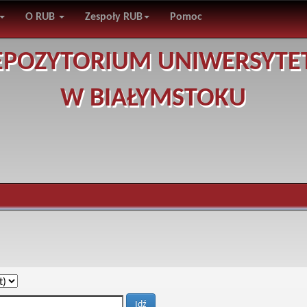
O RUB
Zespoły RUB
Pomoc
EPOZYTORIUM UNIWERSYTE
W BIAŁYMSTOKU