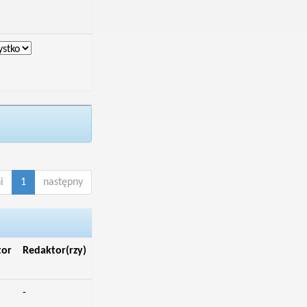
i
1
następny
tor
Redaktor(rzy)
-