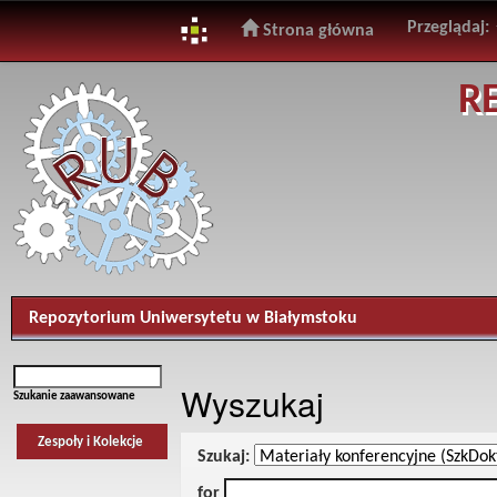
Przeglądaj:
Strona główna
Skip
R
navigation
Repozytorium Uniwersytetu w Białymstoku
Wyszukaj
Szukanie zaawansowane
Zespoły i Kolekcje
Szukaj:
for