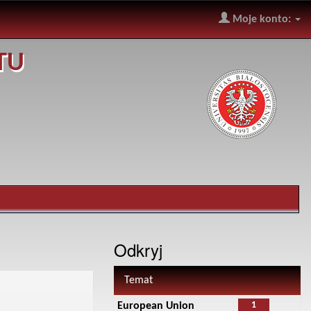
Moje konto:
TU
Odkryj
Temat
1
European Union