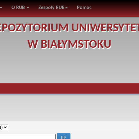
O RUB
Zespoły RUB
Pomoc
EPOZYTORIUM UNIWERSYTE
W BIAŁYMSTOKU