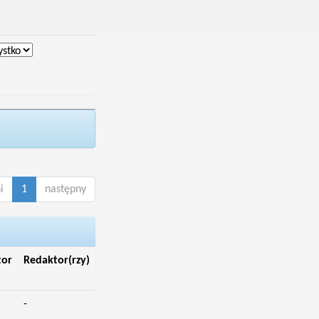
i
1
następny
tor
Redaktor(rzy)
-