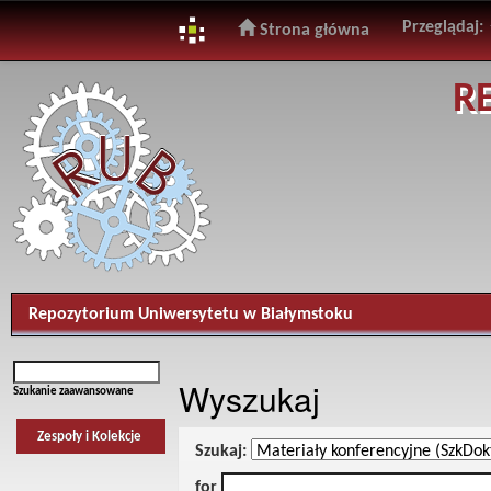
Przeglądaj:
Strona główna
Skip
R
navigation
Repozytorium Uniwersytetu w Białymstoku
Wyszukaj
Szukanie zaawansowane
Zespoły i Kolekcje
Szukaj:
for