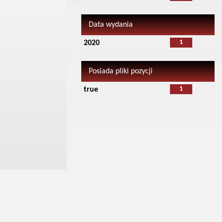
Data wydania
1
2020
Posiada pliki pozycji
1
true