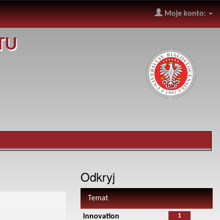
Moje konto:
TU
Odkryj
Temat
1
innovation