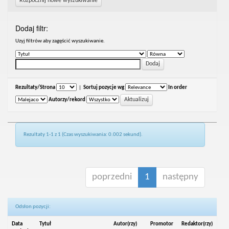
Rozpocznij nowe wyszukiwanie
Dodaj filtr:
Uzyj filtrów aby zagęścić wyszukiwanie.
Rezultaty/Strona
|
Sortuj pozycje wg
In order
Autorzy/rekord
Rezultaty 1-1 z 1 (Czas wyszukiwania: 0.002 sekund).
poprzedni
1
następny
Odsłon pozycji:
Data
Tytuł
Autor(rzy)
Promotor
Redaktor(rzy)