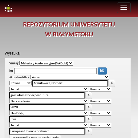
Skip
REPOZYTORIUM UNIWERSYTETU
navigation
W BIAŁYMSTOKU
Wyszukaj
Szukaj:
for
Aktualne filtry: