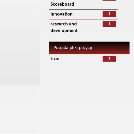
Scoreboard
1
innovation
1
research and
development
Posiada pliki pozycji
1
true