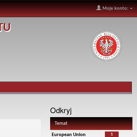
Moje konto:
TU
Odkryj
Temat
1
European Union