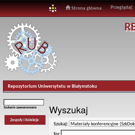
Przeglądaj:
Strona główna
Skip
R
navigation
Repozytorium Uniwersytetu w Białymstoku
Wyszukaj
Szukanie zaawansowane
Zespoły i Kolekcje
Szukaj:
for