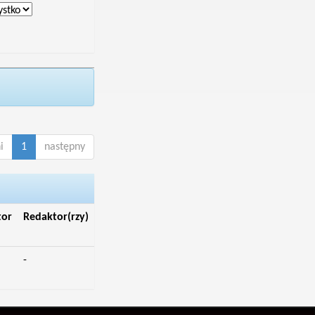
i
1
następny
tor
Redaktor(rzy)
-