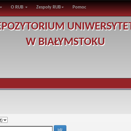
O RUB
Zespoły RUB
Pomoc
EPOZYTORIUM UNIWERSYTE
W BIAŁYMSTOKU