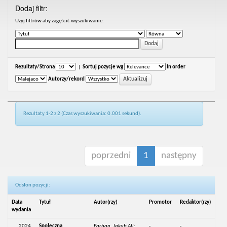
Dodaj filtr:
Uzyj filtrów aby zagęścić wyszukiwanie.
Rezultaty/Strona
|
Sortuj pozycje wg
In order
Autorzy/rekord
Rezultaty 1-2 z 2 (Czas wyszukiwania: 0.001 sekund).
poprzedni
1
następny
Odsłon pozycji:
Data
Tytuł
Autor(rzy)
Promotor
Redaktor(rzy)
wydania
2024
Społeczna
Farhan, Jakub Ali;
-
-