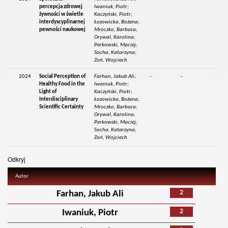
percepcja zdrowej
Iwaniuk, Piotr;
żywności w świetle
Kaczyński, Piotr;
interdyscyplinarnej
Łozowicka, Bożena;
pewności naukowej
Mroczko, Barbara;
Orywal, Karolina;
Perkowski, Maciej;
Socha, Katarzyna;
Zoń, Wojciech
2024
Social Perception of
Farhan, Jakub Ali;
-
-
Healthy Food in the
Iwaniuk, Piotr;
Light of
Kaczyński, Piotr;
Interdisciplinary
Łozowicka, Bożena;
Scientific Certainty
Mroczko, Barbara;
Orywal, Karolina;
Perkowski, Maciej;
Socha, Katarzyna;
Zoń, Wojciech
Odkryj
Autor
2
Farhan, Jakub Ali
2
Iwaniuk, Piotr