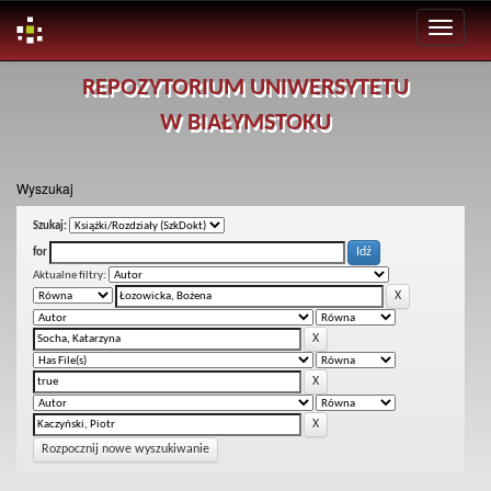
Skip
REPOZYTORIUM UNIWERSYTETU
navigation
W BIAŁYMSTOKU
Wyszukaj
Szukaj:
for
Aktualne filtry:
Rozpocznij nowe wyszukiwanie