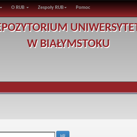
O RUB
Zespoły RUB
Pomoc
EPOZYTORIUM UNIWERSYTE
W BIAŁYMSTOKU