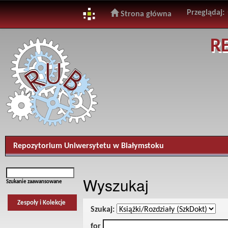
Przeglądaj:
Strona główna
Skip
R
navigation
Repozytorium Uniwersytetu w Białymstoku
Wyszukaj
Szukanie zaawansowane
Zespoły i Kolekcje
Szukaj:
for