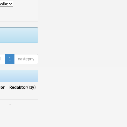
i
1
następny
tor
Redaktor(rzy)
-