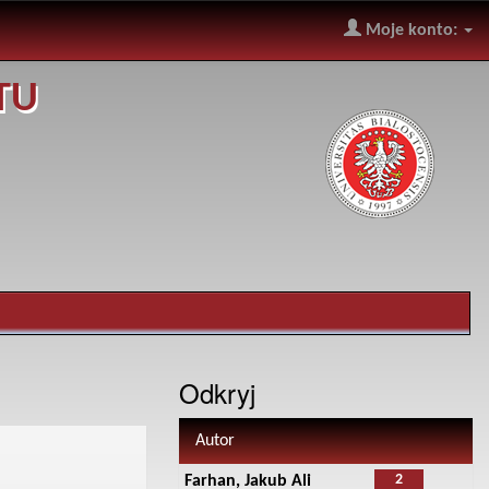
Moje konto:
TU
Odkryj
Autor
2
Farhan, Jakub Ali