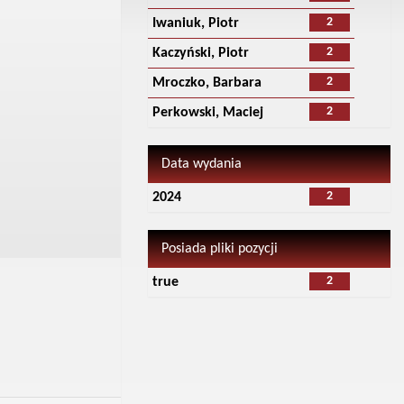
2
Iwaniuk, Piotr
2
Kaczyński, Piotr
2
Mroczko, Barbara
2
Perkowski, Maciej
Data wydania
2
2024
Posiada pliki pozycji
2
true