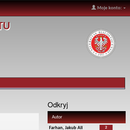
Moje konto:
TU
Odkryj
Autor
2
Farhan, Jakub Ali