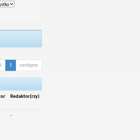
i
1
następny
tor
Redaktor(rzy)
-