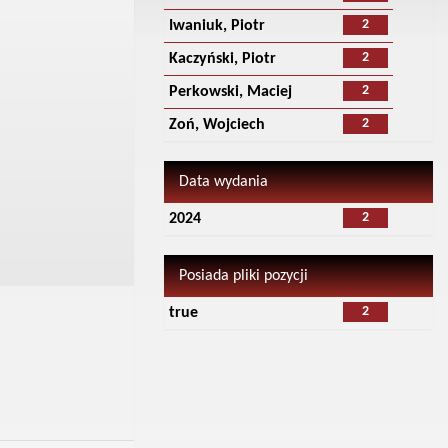
2
Iwaniuk, Piotr
2
Kaczyński, Piotr
2
Perkowski, Maciej
2
Zoń, Wojciech
Data wydania
2
2024
Posiada pliki pozycji
2
true