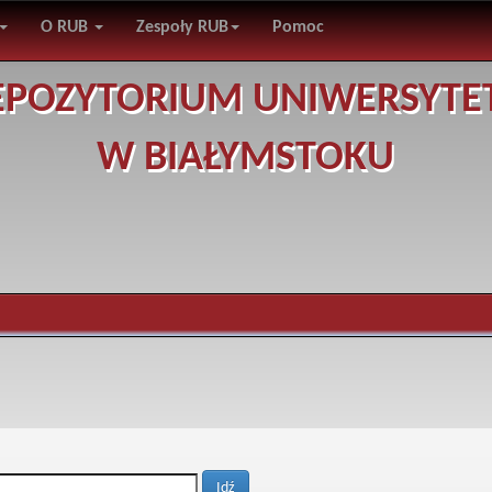
O RUB
Zespoły RUB
Pomoc
EPOZYTORIUM UNIWERSYTE
W BIAŁYMSTOKU