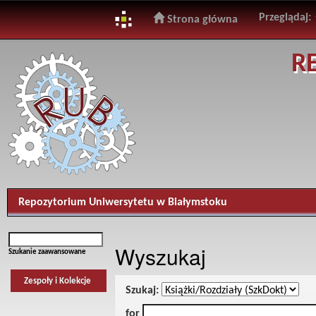
Przeglądaj:
Strona główna
Skip
R
navigation
Repozytorium Uniwersytetu w Białymstoku
Wyszukaj
Szukanie zaawansowane
Zespoły i Kolekcje
Szukaj:
for