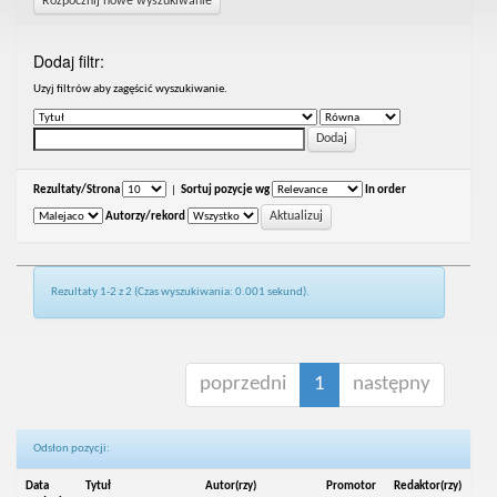
Rozpocznij nowe wyszukiwanie
Dodaj filtr:
Uzyj filtrów aby zagęścić wyszukiwanie.
Rezultaty/Strona
|
Sortuj pozycje wg
In order
Autorzy/rekord
Rezultaty 1-2 z 2 (Czas wyszukiwania: 0.001 sekund).
poprzedni
1
następny
Odsłon pozycji:
Data
Tytuł
Autor(rzy)
Promotor
Redaktor(rzy)