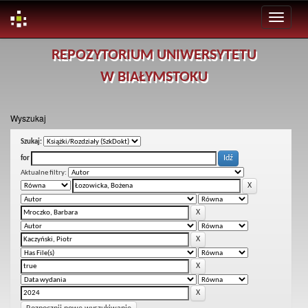
Skip
REPOZYTORIUM UNIWERSYTETU
navigation
W BIAŁYMSTOKU
Wyszukaj
Szukaj:
for
Aktualne filtry: