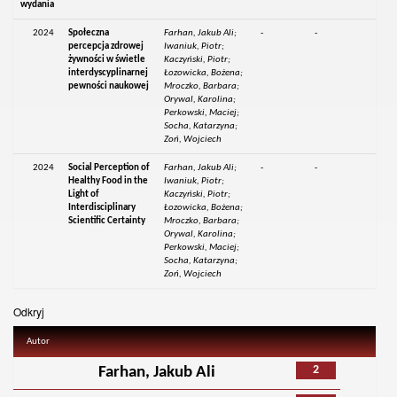
wydania
2024
Społeczna
Farhan, Jakub Ali;
-
-
percepcja zdrowej
Iwaniuk, Piotr;
żywności w świetle
Kaczyński, Piotr;
interdyscyplinarnej
Łozowicka, Bożena;
pewności naukowej
Mroczko, Barbara;
Orywal, Karolina;
Perkowski, Maciej;
Socha, Katarzyna;
Zoń, Wojciech
2024
Social Perception of
Farhan, Jakub Ali;
-
-
Healthy Food in the
Iwaniuk, Piotr;
Light of
Kaczyński, Piotr;
Interdisciplinary
Łozowicka, Bożena;
Scientific Certainty
Mroczko, Barbara;
Orywal, Karolina;
Perkowski, Maciej;
Socha, Katarzyna;
Zoń, Wojciech
Odkryj
Autor
2
Farhan, Jakub Ali