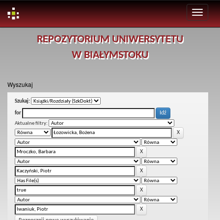
Skip
REPOZYTORIUM UNIWERSYTETU
navigation
W BIAŁYMSTOKU
Wyszukaj
Szukaj:
for
Aktualne filtry: