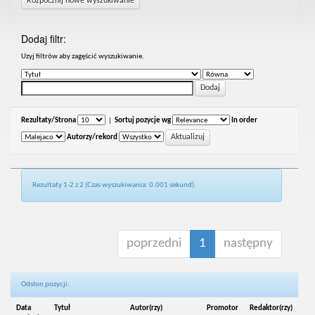
Rozpocznij nowe wyszukiwanie
Dodaj filtr:
Uzyj filtrów aby zagęścić wyszukiwanie.
Rezultaty/Strona
|
Sortuj pozycje wg
In order
Autorzy/rekord
Rezultaty 1-2 z 2 (Czas wyszukiwania: 0.001 sekund).
poprzedni
1
następny
Odsłon pozycji:
Data
Tytuł
Autor(rzy)
Promotor
Redaktor(rzy)