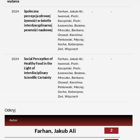
wydania
2024
Społeczna
Farhan, Jakub Ali;
-
-
percepcja zdrowej
Iwaniuk, Piotr;
żywności w świetle
Kaczyński, Piotr;
interdyscyplinarnej
Łozowicka, Bożena;
pewności naukowej
Mroczko, Barbara;
Orywal, Karolina;
Perkowski, Maciej;
Socha, Katarzyna;
Zoń, Wojciech
2024
Social Perception of
Farhan, Jakub Ali;
-
-
Healthy Food in the
Iwaniuk, Piotr;
Light of
Kaczyński, Piotr;
Interdisciplinary
Łozowicka, Bożena;
Scientific Certainty
Mroczko, Barbara;
Orywal, Karolina;
Perkowski, Maciej;
Socha, Katarzyna;
Zoń, Wojciech
Odkryj
Autor
2
Farhan, Jakub Ali