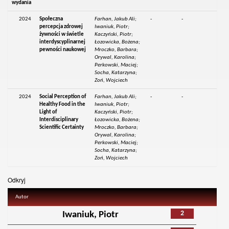
wydania
2024
Społeczna
Farhan, Jakub Ali;
-
-
percepcja zdrowej
Iwaniuk, Piotr;
żywności w świetle
Kaczyński, Piotr;
interdyscyplinarnej
Łozowicka, Bożena;
pewności naukowej
Mroczko, Barbara;
Orywal, Karolina;
Perkowski, Maciej;
Socha, Katarzyna;
Zoń, Wojciech
2024
Social Perception of
Farhan, Jakub Ali;
-
-
Healthy Food in the
Iwaniuk, Piotr;
Light of
Kaczyński, Piotr;
Interdisciplinary
Łozowicka, Bożena;
Scientific Certainty
Mroczko, Barbara;
Orywal, Karolina;
Perkowski, Maciej;
Socha, Katarzyna;
Zoń, Wojciech
Odkryj
Autor
2
Iwaniuk, Piotr