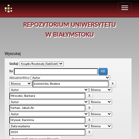
Skip
REPOZYTORIUM UNIWERSYTETU
navigation
W BIAŁYMSTOKU
Wyszukaj
Szukaj:
for
Aktualne filtry: