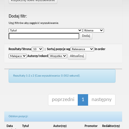
Rozpocznij nowe wyszukiwanie
Dodaj filtr:
Uzyj filtrów aby zagęścić wyszukiwanie.
Rezultaty/Strona
|
Sortuj pozycje wg
In order
Autorzy/rekord
Rezultaty 1-2 z 2 (Czas wyszukiwania: 0.002 sekund).
poprzedni
1
następny
Odsłon pozycji:
Data
Tytuł
Autor(rzy)
Promotor
Redaktor(rzy)