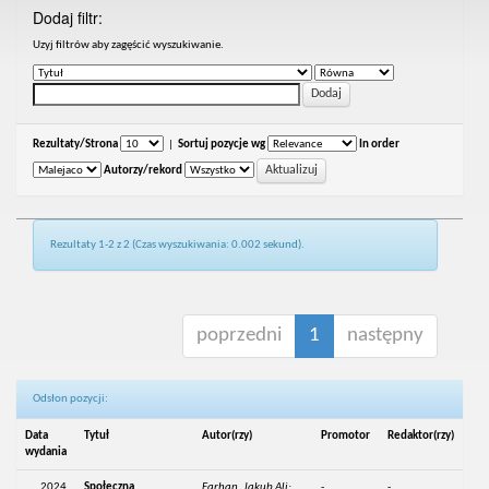
Dodaj filtr:
Uzyj filtrów aby zagęścić wyszukiwanie.
Rezultaty/Strona
|
Sortuj pozycje wg
In order
Autorzy/rekord
Rezultaty 1-2 z 2 (Czas wyszukiwania: 0.002 sekund).
poprzedni
1
następny
Odsłon pozycji:
Data
Tytuł
Autor(rzy)
Promotor
Redaktor(rzy)
wydania
2024
Społeczna
Farhan, Jakub Ali;
-
-