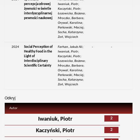
percepcja zdrowej
Iwaniuk, Piotr;
żywności w świetle
Kaczyński, Piotr;
interdyscyplinarnej
Łozowicka, Bożena;
pewności naukowej
Mroczko, Barbara;
Orywal, Karolina;
Perkowski, Maciej;
Socha, Katarzyna;
Zoń, Wojciech
2024
Social Perception of
Farhan, Jakub Ali;
-
-
Healthy Food in the
Iwaniuk, Piotr;
Light of
Kaczyński, Piotr;
Interdisciplinary
Łozowicka, Bożena;
Scientific Certainty
Mroczko, Barbara;
Orywal, Karolina;
Perkowski, Maciej;
Socha, Katarzyna;
Zoń, Wojciech
Odkryj
Autor
2
Iwaniuk, Piotr
2
Kaczyński, Piotr