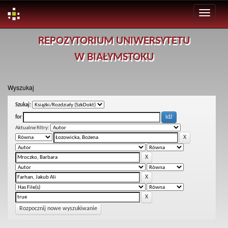
Skip
REPOZYTORIUM UNIWERSYTETU
navigation
W BIAŁYMSTOKU
Wyszukaj
Szukaj:
for
Aktualne filtry:
Rozpocznij nowe wyszukiwanie