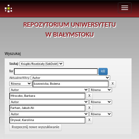
Skip
REPOZYTORIUM UNIWERSYTETU
navigation
W BIAŁYMSTOKU
Wyszukaj
Szukaj:
for
Aktualne filtry:
Rozpocznij nowe wyszukiwanie