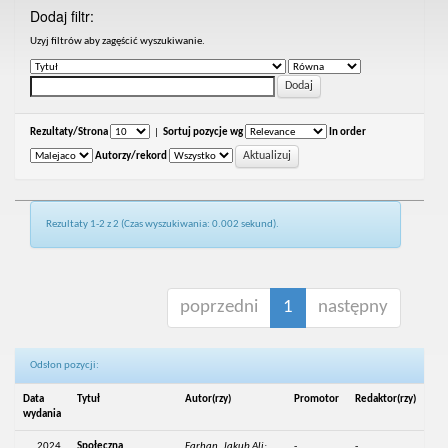
Dodaj filtr:
Uzyj filtrów aby zagęścić wyszukiwanie.
Rezultaty/Strona
|
Sortuj pozycje wg
In order
Autorzy/rekord
Rezultaty 1-2 z 2 (Czas wyszukiwania: 0.002 sekund).
poprzedni
1
następny
Odsłon pozycji:
Data
Tytuł
Autor(rzy)
Promotor
Redaktor(rzy)
wydania
2024
Społeczna
Farhan, Jakub Ali;
-
-