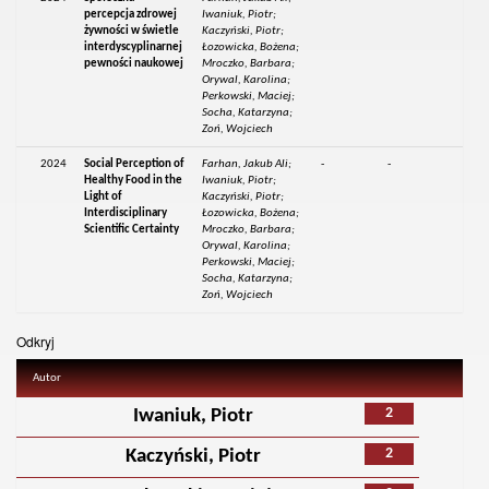
percepcja zdrowej
Iwaniuk, Piotr;
żywności w świetle
Kaczyński, Piotr;
interdyscyplinarnej
Łozowicka, Bożena;
pewności naukowej
Mroczko, Barbara;
Orywal, Karolina;
Perkowski, Maciej;
Socha, Katarzyna;
Zoń, Wojciech
2024
Social Perception of
Farhan, Jakub Ali;
-
-
Healthy Food in the
Iwaniuk, Piotr;
Light of
Kaczyński, Piotr;
Interdisciplinary
Łozowicka, Bożena;
Scientific Certainty
Mroczko, Barbara;
Orywal, Karolina;
Perkowski, Maciej;
Socha, Katarzyna;
Zoń, Wojciech
Odkryj
Autor
2
Iwaniuk, Piotr
2
Kaczyński, Piotr