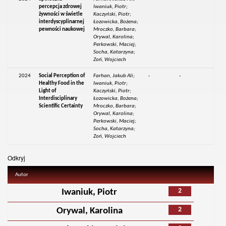
percepcja zdrowej
Iwaniuk, Piotr;
żywności w świetle
Kaczyński, Piotr;
interdyscyplinarnej
Łozowicka, Bożena;
pewności naukowej
Mroczko, Barbara;
Orywal, Karolina;
Perkowski, Maciej;
Socha, Katarzyna;
Zoń, Wojciech
2024
Social Perception of
Farhan, Jakub Ali;
-
-
Healthy Food in the
Iwaniuk, Piotr;
Light of
Kaczyński, Piotr;
Interdisciplinary
Łozowicka, Bożena;
Scientific Certainty
Mroczko, Barbara;
Orywal, Karolina;
Perkowski, Maciej;
Socha, Katarzyna;
Zoń, Wojciech
Odkryj
Autor
2
Iwaniuk, Piotr
2
Orywal, Karolina