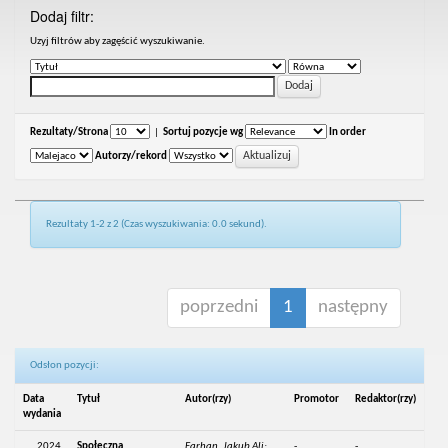
Dodaj filtr:
Uzyj filtrów aby zagęścić wyszukiwanie.
Rezultaty/Strona
|
Sortuj pozycje wg
In order
Autorzy/rekord
Rezultaty 1-2 z 2 (Czas wyszukiwania: 0.0 sekund).
poprzedni
1
następny
Odsłon pozycji:
Data
Tytuł
Autor(rzy)
Promotor
Redaktor(rzy)
wydania
2024
Społeczna
Farhan, Jakub Ali;
-
-