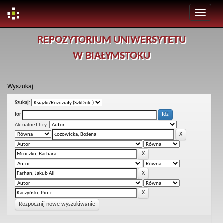
Skip
REPOZYTORIUM UNIWERSYTETU
navigation
W BIAŁYMSTOKU
Wyszukaj
Szukaj:
for
Aktualne filtry:
Rozpocznij nowe wyszukiwanie