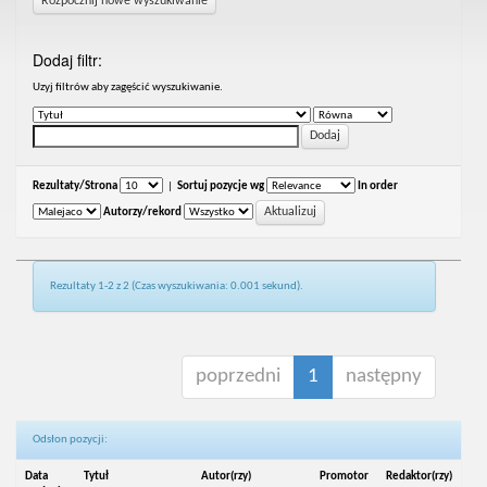
Rozpocznij nowe wyszukiwanie
Dodaj filtr:
Uzyj filtrów aby zagęścić wyszukiwanie.
Rezultaty/Strona
|
Sortuj pozycje wg
In order
Autorzy/rekord
Rezultaty 1-2 z 2 (Czas wyszukiwania: 0.001 sekund).
poprzedni
1
następny
Odsłon pozycji:
Data
Tytuł
Autor(rzy)
Promotor
Redaktor(rzy)