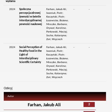
wydania
2024
Społeczna
Farhan, Jakub Ali;
-
-
percepcja zdrowej
Iwaniuk, Piotr;
żywności w świetle
Kaczyński, Piotr;
interdyscyplinarnej
Łozowicka, Bożena;
pewności naukowej
Mroczko, Barbara;
Orywal, Karolina;
Perkowski, Maciej;
Socha, Katarzyna;
Zoń, Wojciech
2024
Social Perception of
Farhan, Jakub Ali;
-
-
Healthy Food in the
Iwaniuk, Piotr;
Light of
Kaczyński, Piotr;
Interdisciplinary
Łozowicka, Bożena;
Scientific Certainty
Mroczko, Barbara;
Orywal, Karolina;
Perkowski, Maciej;
Socha, Katarzyna;
Zoń, Wojciech
Odkryj
Autor
2
Farhan, Jakub Ali