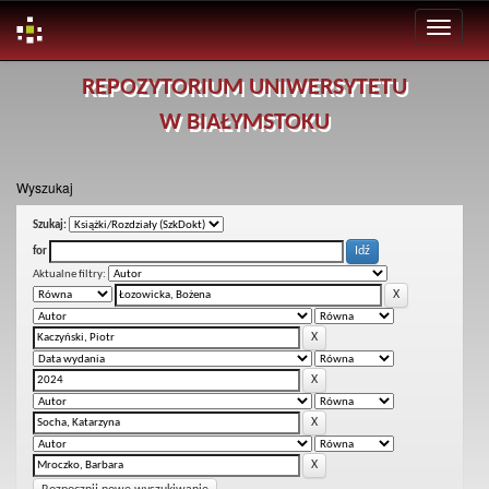
Skip
REPOZYTORIUM UNIWERSYTETU
navigation
W BIAŁYMSTOKU
Wyszukaj
Szukaj:
for
Aktualne filtry: