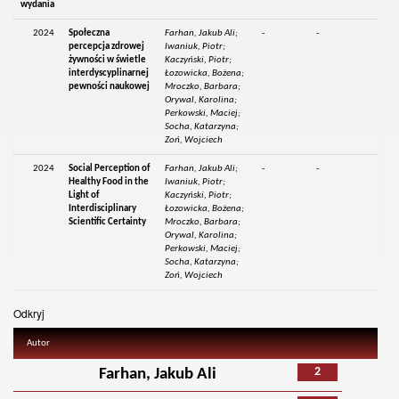
wydania
2024
Społeczna
Farhan, Jakub Ali;
-
-
percepcja zdrowej
Iwaniuk, Piotr;
żywności w świetle
Kaczyński, Piotr;
interdyscyplinarnej
Łozowicka, Bożena;
pewności naukowej
Mroczko, Barbara;
Orywal, Karolina;
Perkowski, Maciej;
Socha, Katarzyna;
Zoń, Wojciech
2024
Social Perception of
Farhan, Jakub Ali;
-
-
Healthy Food in the
Iwaniuk, Piotr;
Light of
Kaczyński, Piotr;
Interdisciplinary
Łozowicka, Bożena;
Scientific Certainty
Mroczko, Barbara;
Orywal, Karolina;
Perkowski, Maciej;
Socha, Katarzyna;
Zoń, Wojciech
Odkryj
Autor
2
Farhan, Jakub Ali