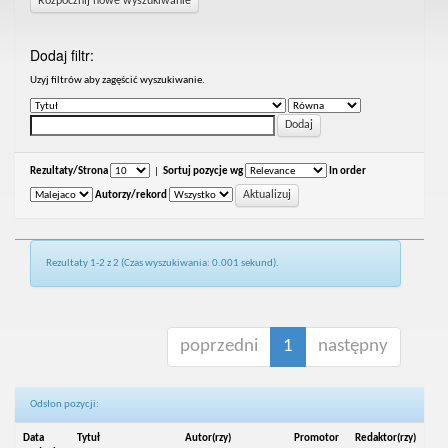
Rozpocznij nowe wyszukiwanie
Dodaj filtr:
Uzyj filtrów aby zagęścić wyszukiwanie.
Rezultaty/Strona
|
Sortuj pozycje wg
In order
Autorzy/rekord
Rezultaty 1-2 z 2 (Czas wyszukiwania: 0.001 sekund).
poprzedni
1
następny
Odsłon pozycji:
Data
Tytuł
Autor(rzy)
Promotor
Redaktor(rzy)