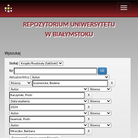
Skip
REPOZYTORIUM UNIWERSYTETU
navigation
W BIAŁYMSTOKU
Wyszukaj
Szukaj:
for
Aktualne filtry: