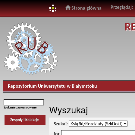
Przeglądaj:
Strona główna
Skip
R
navigation
Repozytorium Uniwersytetu w Białymstoku
Wyszukaj
Szukanie zaawansowane
Zespoły i Kolekcje
Szukaj:
for