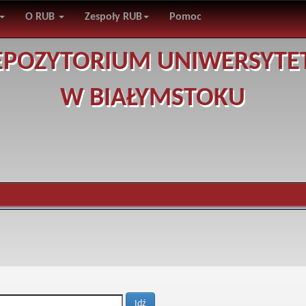
O RUB
Zespoły RUB
Pomoc
EPOZYTORIUM UNIWERSYTE
W BIAŁYMSTOKU