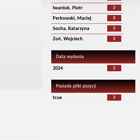
2
Iwaniuk, Piotr
2
Perkowski, Maciej
2
Socha, Katarzyna
2
Zoń, Wojciech
Data wydania
2
2024
Posiada pliki pozycji
2
true