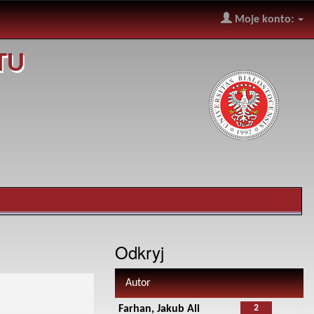
Moje konto:
TU
Odkryj
Autor
2
Farhan, Jakub Ali