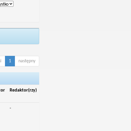
i
1
następny
tor
Redaktor(rzy)
-