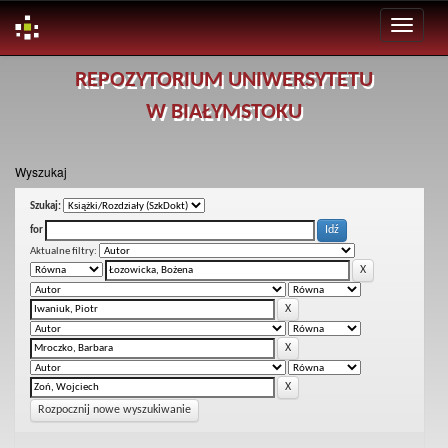
Skip
REPOZYTORIUM UNIWERSYTETU
navigation
W BIAŁYMSTOKU
Wyszukaj
Szukaj:
for
Aktualne filtry:
Rozpocznij nowe wyszukiwanie