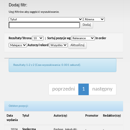
Dodaj filtr:
Uzyj filtrów aby zagęścić wyszukiwanie.
Rezultaty/Strona
|
Sortuj pozycje wg
In order
Autorzy/rekord
Rezultaty 1-2 z 2 (Czas wyszukiwania: 0.001 sekund).
poprzedni
1
następny
Odsłon pozycji:
Data
Tytuł
Autor(rzy)
Promotor
Redaktor(rzy)
wydania
2024
Społeczna
Farhan, Jakub Ali;
-
-