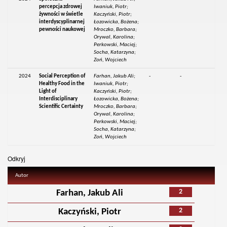
percepcja zdrowej
Iwaniuk, Piotr;
żywności w świetle
Kaczyński, Piotr;
interdyscyplinarnej
Łozowicka, Bożena;
pewności naukowej
Mroczko, Barbara;
Orywal, Karolina;
Perkowski, Maciej;
Socha, Katarzyna;
Zoń, Wojciech
2024
Social Perception of
Farhan, Jakub Ali;
-
-
Healthy Food in the
Iwaniuk, Piotr;
Light of
Kaczyński, Piotr;
Interdisciplinary
Łozowicka, Bożena;
Scientific Certainty
Mroczko, Barbara;
Orywal, Karolina;
Perkowski, Maciej;
Socha, Katarzyna;
Zoń, Wojciech
Odkryj
Autor
2
Farhan, Jakub Ali
2
Kaczyński, Piotr