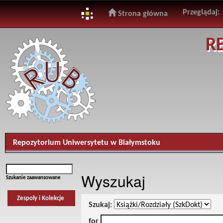
Przeglądaj:
Strona główna
Skip
R
navigation
Repozytorium Uniwersytetu w Białymstoku
Wyszukaj
Szukanie zaawansowane
Zespoły i Kolekcje
Szukaj:
for