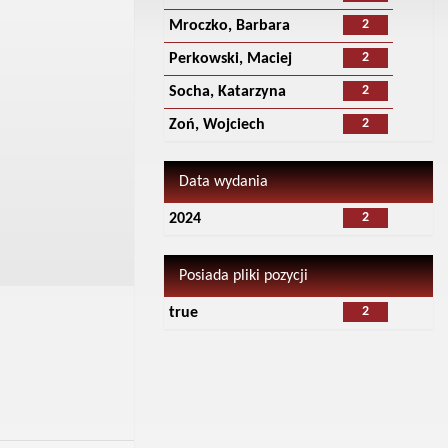
2
Mroczko, Barbara
2
Perkowski, Maciej
2
Socha, Katarzyna
2
Zoń, Wojciech
Data wydania
2
2024
Posiada pliki pozycji
2
true