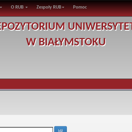
O RUB
Zespoły RUB
Pomoc
EPOZYTORIUM UNIWERSYTE
W BIAŁYMSTOKU