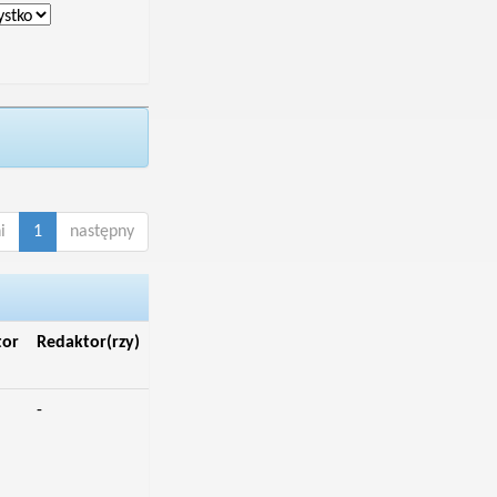
i
1
następny
tor
Redaktor(rzy)
-