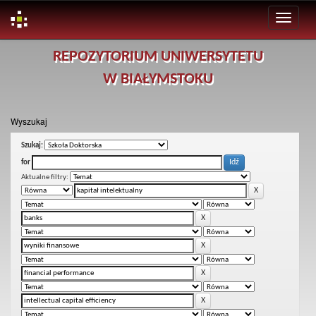
Skip
REPOZYTORIUM UNIWERSYTETU
navigation
W BIAŁYMSTOKU
Wyszukaj
Szukaj:
for
Aktualne filtry: