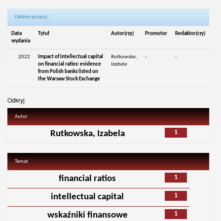
Odsłon pozycji:
Data
Tytuł
Autor(rzy)
Promotor
Redaktor(rzy)
wydania
2022
Impact of intellectual capital
Rutkowska,
-
-
on financial ratios: evidence
Izabela
from Polish banks listed on
the Warsaw Stock Exchange
Odkryj
Autor
1
Rutkowska, Izabela
Temat
1
financial ratios
1
intellectual capital
1
wskaźniki finansowe