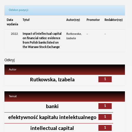
Odsłon pozycji:
Data
Tytuł
Autor(rzy)
Promotor
Redaktor(rzy)
wydania
2022
Impact of intellectual capital
Rutkowska,
-
-
on financial ratios: evidence
Izabela
from Polish banks listed on
the Warsaw Stock Exchange
Odkryj
Autor
1
Rutkowska, Izabela
Temat
1
banki
1
efektywność kapitału intelektualnego
1
intellectual capital