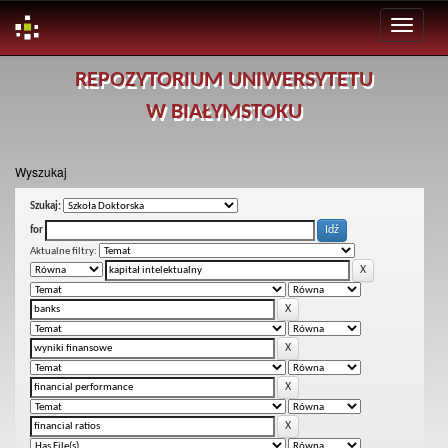
Skip
REPOZYTORIUM UNIWERSYTETU
navigation
W BIAŁYMSTOKU
Wyszukaj
Szukaj:
for
Aktualne filtry: